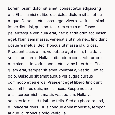
Lorem ipsum dolor sit amet, consectetur adipiscing
elit. Etiam a nisi et libero sodales dictum sit amet eu
neque. Donec luctus, arcu eget viverra varius, nisi mi
imperdiet nisl, quis porta lorem arcu a mi. Fusce
pellentesque vehicula erat, nec blandit odio accumsan
eget. Nam sem massa, venenatis ut nibh nec, tincidunt
posuere metus. Sed rhoncus ut massa id ultrices.
Praesent lacus enim, vulputate eget mi in, tincidunt
solli citudin erat. Nullam bibendum cons ectetur odio
nec blandit. In varius non lectus vitae interdum. Etiam
quam erat, semper sit amet volutpat a, vestibulum ac
odio. Quisque sit amet augue vel augue cursus
commodo et eu eros. Praesent eget libero tincidunt,
suscipit tellus quis, mollis lacus. Suspe ndisse
ullamcorper nisl et mattis vestibulum. Nulla vel
sodales lorem, id tristique felis. Sed eu pharetra orci,
eu placerat risus. Duis congue enim molestie, tempor
augue id, rhoncus odio vehicula.